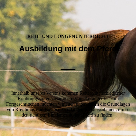
REIT- UND LONGENUNTERRICHT
Ausbildung mit dem Pferd
—
Innerhalb unseres Vereins kommen Reiter unterschiedlicher
Erfahrungsstufen zusammen. Vom Anfänger bis zum
Fortgeschrittenen möchten wir euch unterstützen die Grundlagen
von Rhythmus und Balance zu erlangen und auszubauen, um so
den richtigen Einklang mit dem Pferd zu finden.