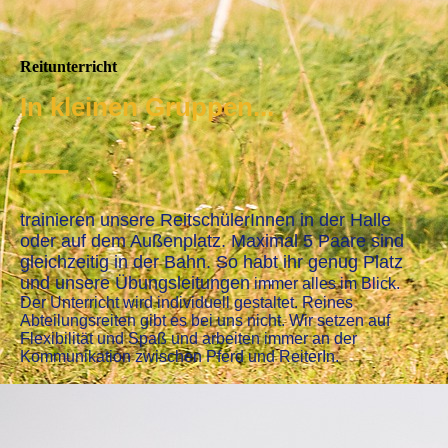
Reitunterricht
In kleinen Gruppen...
—
trainieren unsere ReitschülerInnen in der Halle
oder auf dem Außenplatz. Maximal 5 Paare sind
gleichzeitig in der Bahn. So habt ihr genug Platz
und unsere Übungsleitungen
immer alles im Blick.
Der Unterricht wird individuell gestaltet. Reines
Abteilungsreiten gibt es bei uns nicht. Wir setzen auf
Flexibilität und Spaß und arbeiten immer an der
Kommunikation zwischen Pferd und ReiterIn.