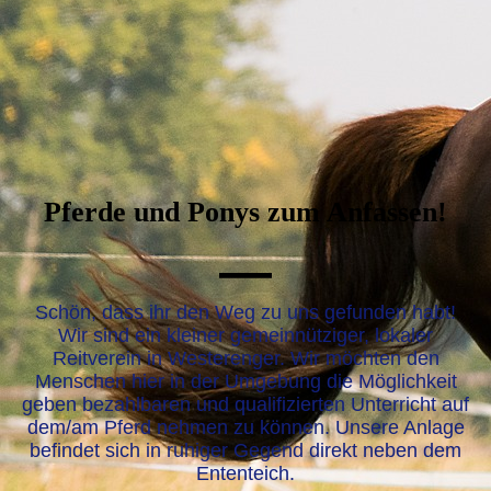
Pferde und Ponys zum Anfassen!
—
Schön, dass ihr den Weg zu uns gefunden habt!
Wir sind ein kleiner gemeinnütziger, lokaler
Reitverein in Westerenger. Wir möchten den
Menschen hier in der Umgebung die Möglichkeit
geben bezahlbaren und qualifizierten Unterricht auf
dem/am Pferd nehmen zu können. Unsere Anlage
befindet sich in ruhiger Gegend direkt neben dem
Ententeich.