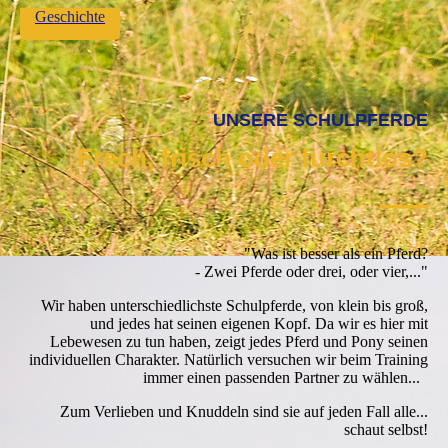
Geschichte
UNSERE SCHULPFERDE
Frech, frisch oder furchtlos?
—
"Was ist besser als ein Pferd?
- Zwei Pferde oder drei, oder vier,..."
Wir haben unterschiedlichste Schulpferde, von klein bis groß,
und jedes hat seinen eigenen Kopf. Da wir es hier mit
Lebewesen zu tun haben, zeigt jedes Pferd und Pony seinen
individuellen Charakter. Natürlich versuchen wir beim Training
immer einen passenden Partner zu wählen...
Zum Verlieben und Knuddeln sind sie auf jeden Fall alle...
schaut selbst!