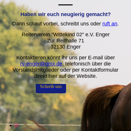
—
Haben wir euch neugierig gemacht?
Dann schaut vorbei, schreibt uns oder
ruft an
.
Reiterverein "Wittekind 02" e.V. Enger
Zur Reithalle 71
32130 Enger
Kontaktieren könnt ihr uns per E-mail über
rv-enger@gmx.de
, telefonisch über die
Vorstandsmitglieder oder per Kontaktformular
direkt hier auf der Website.
Schreib uns