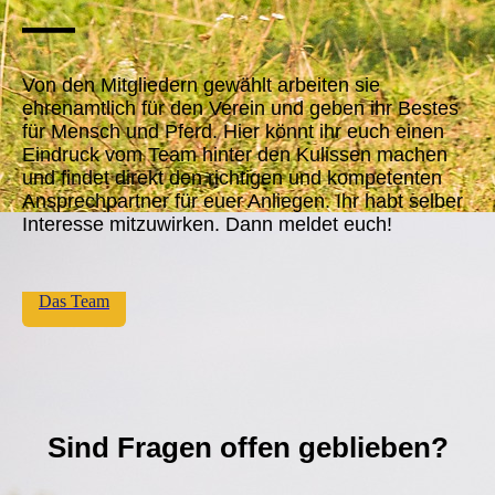
—
Von den Mitgliedern gewählt arbeiten sie
ehrenamtlich für den Verein und geben ihr Bestes
für Mensch und Pferd. Hier könnt ihr euch einen
Eindruck vom Team hinter den Kulissen machen
und findet direkt den richtigen und kompetenten
Ansprechpartner für euer Anliegen. Ihr habt selber
Interesse mitzuwirken. Dann meldet euch!
Das Team
Sind Fragen offen geblieben?