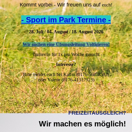
Kommt vorbei - Wir freuen uns auf
euch!
- Sport im Park Termine -
28. Juli / 04. August / 18. August 2026
Wir suchen eine Übungsleitung Voltigieren!
- Trainer/in für 1x pro Woche gesucht -
Interesse?
Bitte meldet euch bei Katrin (0176-56878583)
oder Valerie (0176-41317923)
FREIZEITAUSGLEICH?
Wir machen es möglich!