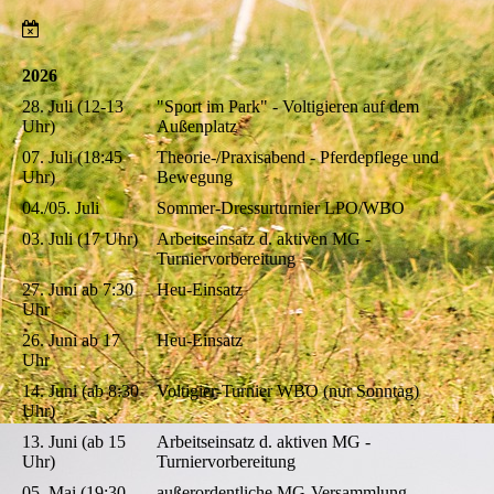
2026
28. Juli (12-13
"Sport im Park" - Voltigieren auf dem
Uhr)
Außenplatz
07. Juli (18:45
Theorie-/Praxisabend - Pferdepflege und
Uhr)
Bewegung
04./05. Juli
Sommer-Dressurturnier LPO/WBO
03. Juli (17 Uhr)
Arbeitseinsatz d. aktiven MG -
Turniervorbereitung
27. Juni ab 7:30
Heu-Einsatz
Uhr
26. Juni ab 17
Heu-Einsatz
Uhr
14. Juni (ab 8:30
Voltigier-Turnier WBO (nur Sonntag)
Uhr)
13. Juni (ab 15
Arbeitseinsatz d. aktiven MG -
Uhr)
Turniervorbereitung
05. Mai (19:30
außerordentliche MG-Versammlung -