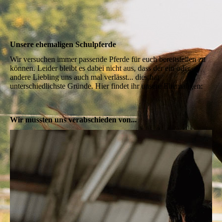
Unsere ehemaligen Schulpferde
Wir versuchen immer passende Pferde für euch bereitstellen zu
können. Leider bleibt es dabei nicht aus, dass der ein oder
andere Liebling uns auch mal verlässt... dies hat
unterschiedlichste Gründe. Hier findet ihr unsere Ehemaligen:
Wir mussten uns verabschieden von...