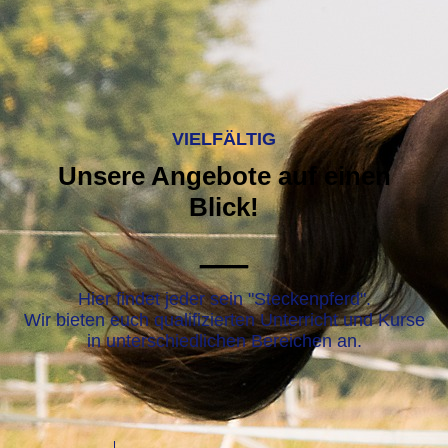
VIELFÄLTIG
Unsere Angebote auf einen
Blick!
—
Hier findet jeder sein "Steckenpferd".
Wir bieten euch qualifizierten Unterricht und Kurse
in unterschiedlichen Bereichen an.