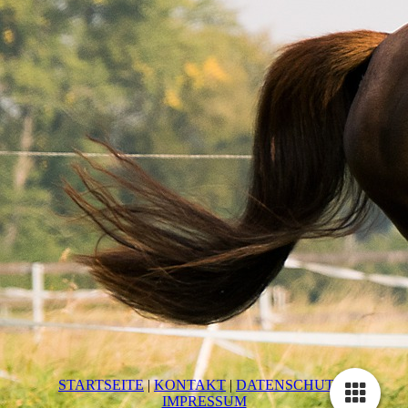
STARTSEITE
|
KONTAKT
|
DATEN­SCHUTZ
|
IMPRESSUM