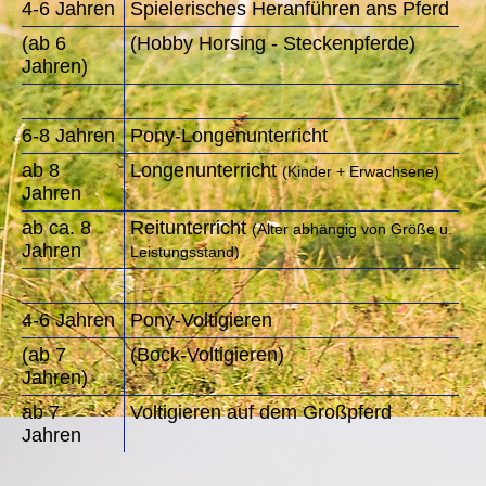
4-6 Jahren
Spielerisches Heranführen ans Pferd
(ab 6
(Hobby Horsing - Steckenpferde)
Jahren)
6-8 Jahren
Pony-Longenunterricht
ab 8
Longenunterricht
(Kinder + Erwachsene)
Jahren
ab ca. 8
Reitunterricht
(Alter abhängig von Größe u.
Jahren
Leistungsstand)
4-6 Jahren
Pony-Voltigieren
(ab 7
(Bock-Voltigieren)
Jahren)
ab 7
Voltigieren auf dem Großpferd
Jahren